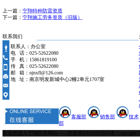
上一篇：
宁翔特种防雷资质
下一篇：
宁翔施工劳务资质（旧版）
联系我们
联系人：办公室
电 话：025-52622080
手 机：15861819100
传 真：025-52622080
邮 箱：njnxfl@126.com
地 址：南京明发新城中心2幢2单元1707室
客服部
销售部
技术
部
欢迎您进入宁翔防雷网站——您是第
9302105
访问者
Copyrigh