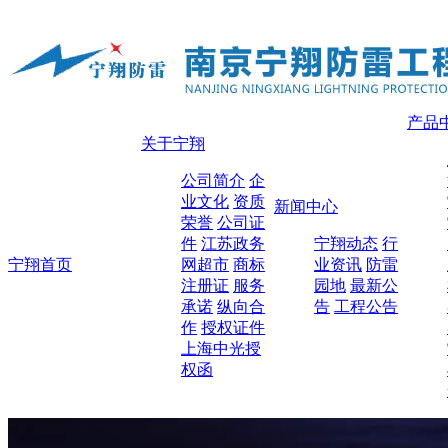
产品
关于宁翔
公司简介
企
业文化
资质
新闻中心
荣誉
公司证
件
江苏政务
宁翔动态
行
宁翔首页
网超市
商标
业资讯
防雷
注册证
服务
园地
最新公
承诺
纵向合
告
工程公告
作
授权证件
上海中光授
权函