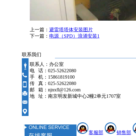
上一篇：
避雷塔塔体安装图片
下一篇：
电源（SPD）浪涌安装1
联系我们
联系人：办公室
电 话：025-52622080
手 机：15861819100
传 真：025-52622080
邮 箱：njnxfl@126.com
地 址：南京明发新城中心2幢2单元1707室
客服部
销售部