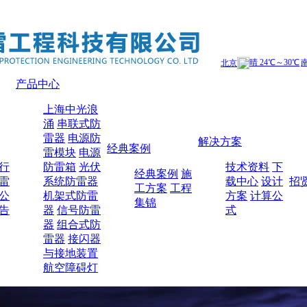
产品中心
上海中光浪
涌
串联式防
雷器
电源防
解决方案
经典案例
雷模块
电源
行
防雷箱
光伏
技术资料
下
经典案例
施
雷
系统防雷器
载中心
设计
招
工方案
工程
公
机架式防雷
方案
计算公
集锦
告
器
信号防雷
式
器
组合式防
雷器
接闪器
与接地装置
航空障碍灯