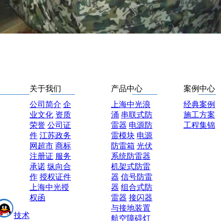
关于我们
产品中心
案例中心
公司简介
企
上海中光浪
经典案例
业文化
资质
涌
串联式防
施工方案
荣誉
公司证
雷器
电源防
工程集锦
件
江苏政务
雷模块
电源
网超市
商标
防雷箱
光伏
注册证
服务
系统防雷器
承诺
纵向合
机架式防雷
作
授权证件
器
信号防雷
上海中光授
器
组合式防
权函
雷器
接闪器
与接地装置
技术
航空障碍灯