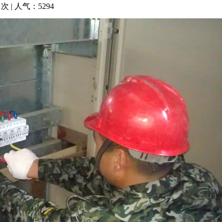
 次 | 人气：
5294