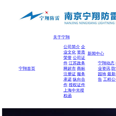
关于宁翔
公司简介
企
业文化
资质
新闻中心
荣誉
公司证
件
江苏政务
宁翔动态
宁翔首页
网超市
商标
业资讯
防
注册证
服务
园地
最新
承诺
纵向合
告
工程公
作
授权证件
上海中光授
权函