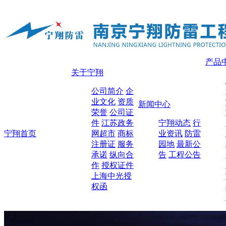
产品
关于宁翔
公司简介
企
业文化
资质
新闻中心
荣誉
公司证
件
江苏政务
宁翔动态
行
宁翔首页
网超市
商标
业资讯
防雷
注册证
服务
园地
最新公
承诺
纵向合
告
工程公告
作
授权证件
上海中光授
权函