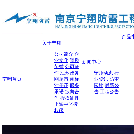
产品
关于宁翔
公司简介
企
业文化
资质
新闻中心
荣誉
公司证
件
江苏政务
宁翔动态
行
宁翔首页
网超市
商标
业资讯
防雷
注册证
服务
园地
最新公
承诺
纵向合
告
工程公告
作
授权证件
上海中光授
权函